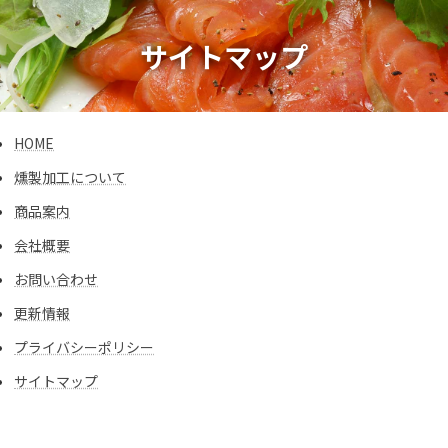
コ
ナ
ン
ビ
サイトマップ
テ
ゲ
ン
ー
ツ
シ
へ
ョ
ス
ン
HOME
キ
に
ッ
移
燻製加工について
プ
動
商品案内
会社概要
お問い合わせ
更新情報
プライバシーポリシー
サイトマップ