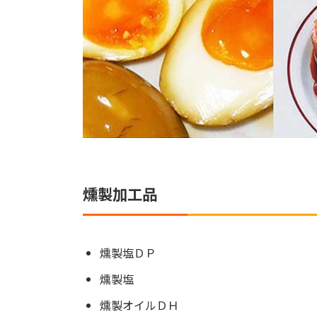
燻製加工品
燻製塩ＤＰ
燻製塩
燻製オイルＤＨ