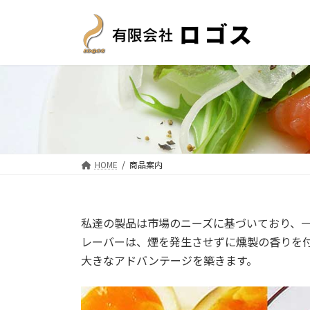
コ
ナ
ン
ビ
テ
ゲ
ン
ー
ツ
シ
へ
ョ
ス
ン
キ
に
ッ
移
プ
動
HOME
商品案内
私達の製品は市場のニーズに基づいており、一
レーバーは、煙を発生させずに燻製の香りを付
大きなアドバンテージを築きます。